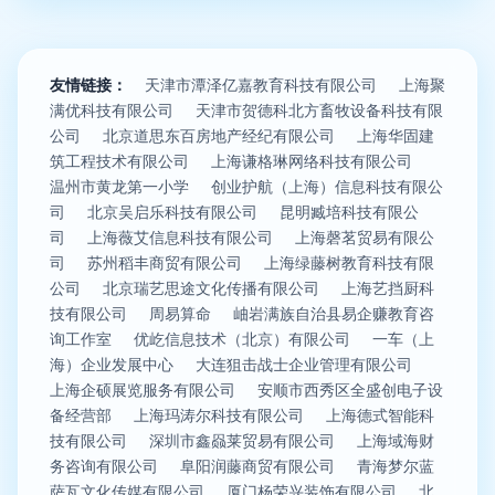
友情链接：
天津市潭泽亿嘉教育科技有限公司
上海聚
满优科技有限公司
天津市贺德科北方畜牧设备科技有限
公司
北京道思东百房地产经纪有限公司
上海华固建
筑工程技术有限公司
上海谦格琳网络科技有限公司
温州市黄龙第一小学
创业护航（上海）信息科技有限公
司
北京吴启乐科技有限公司
昆明臧培科技有限公
司
上海薇艾信息科技有限公司
上海磬茗贸易有限公
司
苏州稻丰商贸有限公司
上海绿藤树教育科技有限
公司
北京瑞艺思途文化传播有限公司
上海艺挡厨科
技有限公司
周易算命
岫岩满族自治县易企赚教育咨
询工作室
优屹信息技术（北京）有限公司
一车（上
海）企业发展中心
大连狙击战士企业管理有限公司
上海企硕展览服务有限公司
安顺市西秀区全盛创电子设
备经营部
上海玛涛尔科技有限公司
上海德式智能科
技有限公司
深圳市鑫赑莱贸易有限公司
上海域海财
务咨询有限公司
阜阳润藤商贸有限公司
青海梦尔蓝
萨瓦文化传媒有限公司
厦门杨荣兴装饰有限公司
北