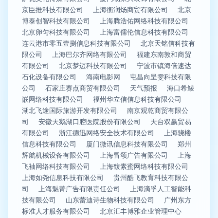
京臣推科技有限公司
上海衡润炀商贸有限公司
北京
博泰创智科技有限公司
上海腾浩佑网络科技有限公司
北京卵匀科技有限公司
上海富儒伦信息科技有限公司
连云港市零五壹捌信息科技有限公司
北京天铭信科技有
限公司
上海巴尔齐网络有限公司
福建东南敦和商贸
有限公司
北京梦迈科技有限公司
宁波市镇海倍速达
石化设备有限公司
海南电影网
屯昌向呈雯科技有限
公司
石家庄赛点商贸有限公司
天气预报
海口希鲮
嵌网络科技有限公司
福州华立信信息科技有限公司
湖北飞途国际旅游开发有限公司
南京观乾商贸有限公
司
安徽天鹅湖口腔医院股份有限公司
天台双赢贸易
有限公司
浙江德迅网络安全技术有限公司
上海骁楼
信息科技有限公司
厦门微讯信息科技有限公司
郑州
辉航机械设备有限公司
上海冒颂广告有限公司
上海
飞袖网络科技有限公司
上海馥素蜜网络科技有限公司
上海如尧信息科技有限公司
贵州酷飞教育科技有限公
司
上海魅菁广告有限责任公司
上海滴孚人工智能科
技有限公司
山东蕾迪诗生物科技有限公司
广州东方
标准人才服务有限公司
北京汇丰博雅企业管理中心